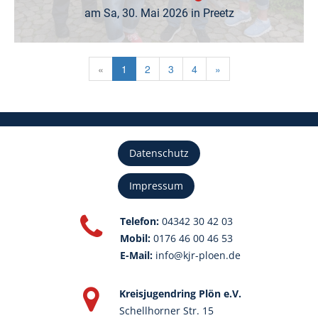
am Sa, 30. Mai 2026 in Preetz
«
1
2
3
4
»
Datenschutz
Impressum

Telefon:
04342 30 42 03
Mobil:
0176 46 00 46 53
E-Mail:
info@kjr-ploen.de

Kreisjugendring Plön e.V.
Schellhorner Str. 15